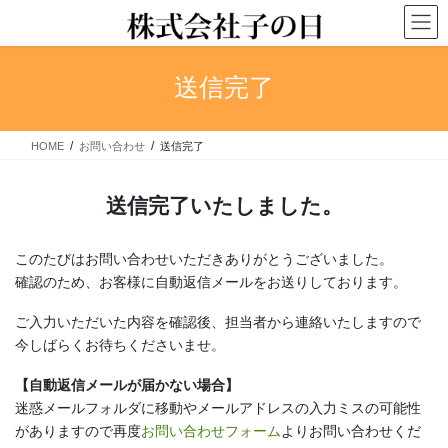
コ
ナ
ン
ビ
テ
ゲ
ン
ー
送信完了
ツ
シ
へ
ョ
ス
ン
HOME
お問い合わせ
送信完了
キ
に
ッ
移
プ
動
送信完了いたしました。
このたびはお問い合わせいただきありがとうございました。
確認のため、お客様に自動返信メールをお送りしております。
ご入力いただいた内容を確認後、担当者から連絡いたしますので
今しばらくお待ちくださいませ。
【自動返信メールが届かない場合】
迷惑メールフォルダに移動やメールアドレスの入力ミスの可能性
がありますので再度
お問い合わせフォーム
よりお問い合わせくだ